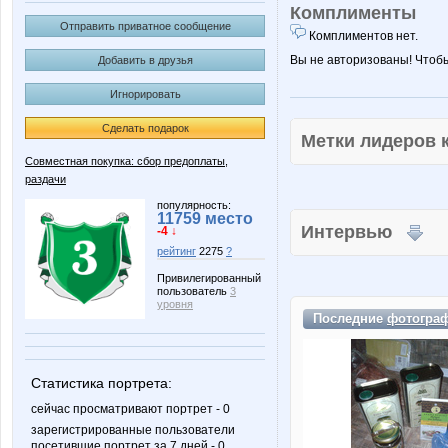
Комплименты
Отправить приватное сообщение
Комплиментов нет.
Вы не авторизованы! Чтоб
Добавить в друзья
Игнорировать
Сделать подарок
Метки лидеров
Совместная покупка: сбор предоплаты,
раздачи
популярность:
11759 место
Интервью
-4 ↓
рейтинг
2275
?
Привилегированный
пользователь
3
уровня
Последние
фотогра
Статистика портрета:
сейчас просматривают портрет - 0
зарегистрированные пользователи
посетившие портрет за 7 дней - 0