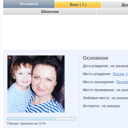
Основное
Блог
( 0 )
Др
Шпионаж
Основное
Дата рождения : не указан
Место рождения :
Россия
,
Н
Место нахождения :
Россия
Место проживания : не ука
Любимые места : не указа
Интересы : не указаны
Портрет заполнен на 72 %